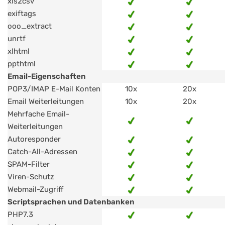
xls2csv
exiftags
ooo_extract
unrtf
xlhtml
ppthtml
Email-Eigenschaften
POP3/IMAP E-Mail Konten
10x
20x
Email Weiterleitungen
10x
20x
Mehrfache Email-
Weiterleitungen
Autoresponder
Catch-All-Adressen
SPAM-Filter
Viren-Schutz
Webmail-Zugriff
Scriptsprachen und Datenbanken
PHP7.3