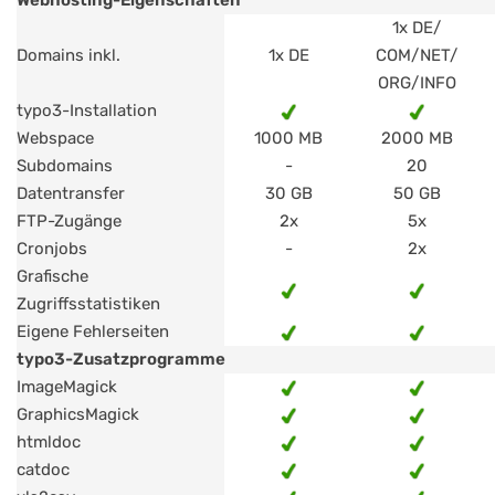
Webhosting-Eigenschaften
1x DE/
Domains inkl.
1x DE
COM/NET/
ORG/INFO
typo3-Installation
Webspace
1000 MB
2000 MB
Subdomains
-
20
Datentransfer
30 GB
50 GB
FTP-Zugänge
2x
5x
Cronjobs
-
2x
Grafische
Zugriffsstatistiken
Eigene Fehlerseiten
typo3-Zusatzprogramme
ImageMagick
GraphicsMagick
htmldoc
catdoc